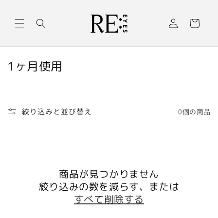
コンテ
ロ
カ
ンツに
グ
進む
ー
イ
ト
ン
コ
1ヶ月使用
レ
ク
シ
絞り込みと並び替え
0個の商品
ョ
ン
:
商品が見つかりません
絞り込みの数を減らす、または
すべて削除する